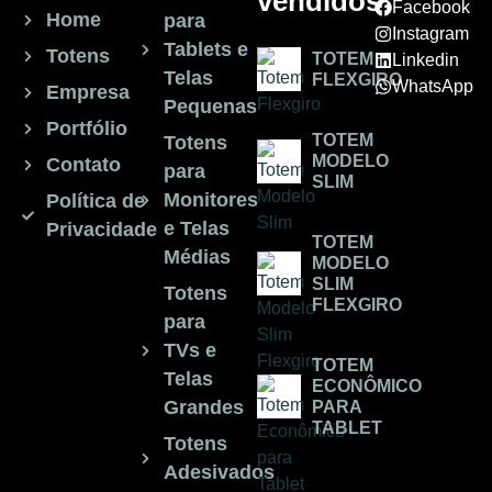
vendidos
Facebook
Home
para
Instagram
Tablets e
Totens
TOTEM
Linkedin
Telas
FLEXGIRO
WhatsApp
Empresa
Pequenas
Portfólio
TOTEM
Totens
MODELO
Contato
para
SLIM
Monitores
Política de
e Telas
Privacidade
TOTEM
Médias
MODELO
SLIM
Totens
FLEXGIRO
para
TVs e
TOTEM
Telas
ECONÔMICO
Grandes
PARA
TABLET
Totens
Adesivados