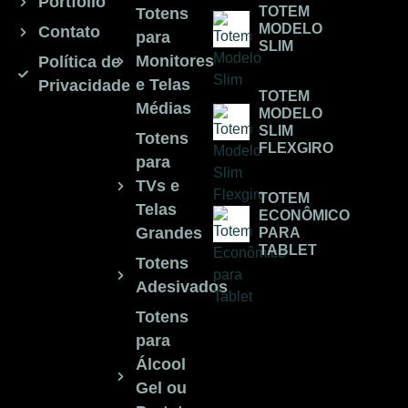
Portfólio
TOTEM
Totens
MODELO
Contato
para
SLIM
Monitores
Política de
e Telas
Privacidade
TOTEM
Médias
MODELO
SLIM
Totens
FLEXGIRO
para
TVs e
TOTEM
Telas
ECONÔMICO
Grandes
PARA
TABLET
Totens
Adesivados
Totens
para
Álcool
Gel ou